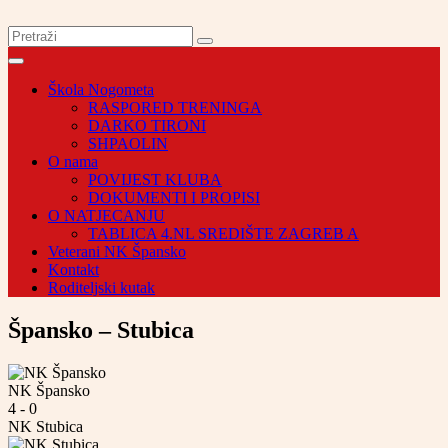
Škola Nogometa
RASPORED TRENINGA
DARKO TIRONI
SHPAOLIN
O nama
POVIJEST KLUBA
DOKUMENTI I PROPISI
O NATJECANJU
TABLICA 4.NL SREDIŠTE ZAGREB A
Veterani NK Špansko
Kontakt
Roditeljski kutak
Špansko – Stubica
NK Špansko
4
-
0
NK Stubica