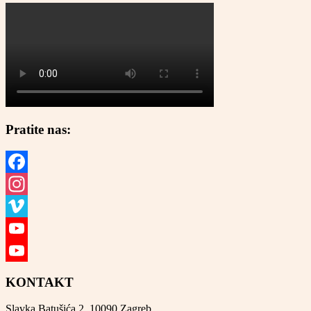
Pratite nas:
Facebook
Instagram
Vimeo
YouTube
YouTube
KONTAKT
Channel
Slavka Batušića 2, 10090 Zagreb