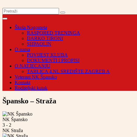
Škola Nogometa
RASPORED TRENINGA
DARKO TIRONI
SHPAOLIN
O nama
POVIJEST KLUBA
DOKUMENTI I PROPISI
O NATJECANJU
TABLICA 4.NL SREDIŠTE ZAGREB A
Veterani NK Špansko
Kontakt
Roditeljski kutak
Špansko – Straža
NK Špansko
3
-
2
NK Straža