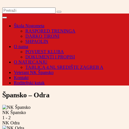
Škola Nogometa
RASPORED TRENINGA
DARKO TIRONI
SHPAOLIN
O nama
POVIJEST KLUBA
DOKUMENTI I PROPISI
O NATJECANJU
TABLICA 4.NL SREDIŠTE ZAGREB A
Veterani NK Špansko
Kontakt
Roditeljski kutak
Špansko – Odra
NK Špansko
1
-
2
NK Odra