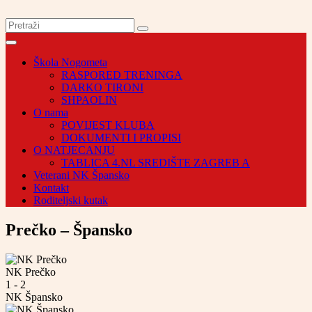
Škola Nogometa
RASPORED TRENINGA
DARKO TIRONI
SHPAOLIN
O nama
POVIJEST KLUBA
DOKUMENTI I PROPISI
O NATJECANJU
TABLICA 4.NL SREDIŠTE ZAGREB A
Veterani NK Špansko
Kontakt
Roditeljski kutak
Prečko – Špansko
NK Prečko
1
-
2
NK Špansko