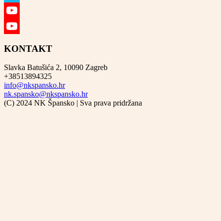
Vimeo
YouTube
YouTube
KONTAKT
Channel
Slavka Batušića 2, 10090 Zagreb
+38513894325
info@nkspansko.hr
nk.spansko@nkspansko.hr
(C) 2024 NK Špansko | Sva prava pridržana