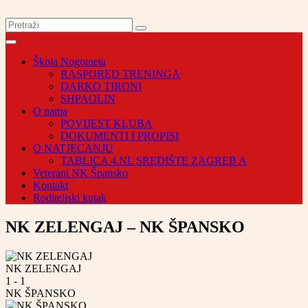
Škola Nogometa
RASPORED TRENINGA
DARKO TIRONI
SHPAOLIN
O nama
POVIJEST KLUBA
DOKUMENTI I PROPISI
O NATJECANJU
TABLICA 4.NL SREDIŠTE ZAGREB A
Veterani NK Špansko
Kontakt
Roditeljski kutak
NK ZELENGAJ – NK ŠPANSKO
NK ZELENGAJ
1
-
1
NK ŠPANSKO