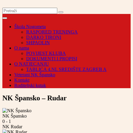
Škola Nogometa
RASPORED TRENINGA
DARKO TIRONI
SHPAOLIN
O nama
POVIJEST KLUBA
DOKUMENTI I PROPISI
O NATJECANJU
TABLICA 4.NL SREDIŠTE ZAGREB A
Veterani NK Špansko
Kontakt
Roditeljski kutak
NK Špansko – Rudar
NK Špansko
0
-
1
NK Rudar