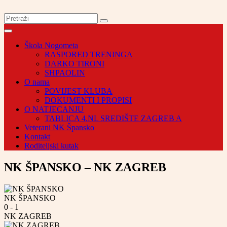
Škola Nogometa
RASPORED TRENINGA
DARKO TIRONI
SHPAOLIN
O nama
POVIJEST KLUBA
DOKUMENTI I PROPISI
O NATJECANJU
TABLICA 4.NL SREDIŠTE ZAGREB A
Veterani NK Špansko
Kontakt
Roditeljski kutak
NK ŠPANSKO – NK ZAGREB
NK ŠPANSKO
0
-
1
NK ZAGREB