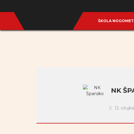
ŠKOLA NOGOME
NK ŠP
12. ožujk