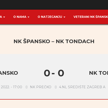
TA
O NAMA
O NATJECANJU
VETERANI NK ŠPANS
NK ŠPANSKO – NK TONDACH
0
-
0
ANSKO
NK T
a 2022. - 17:00
NK PREČKO
4.NL SREDIŠTE ZAGREB A