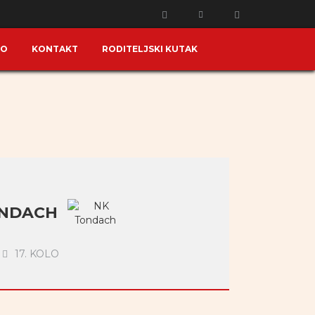
KO
KONTAKT
RODITELJSKI KUTAK
ONDACH
17. KOLO