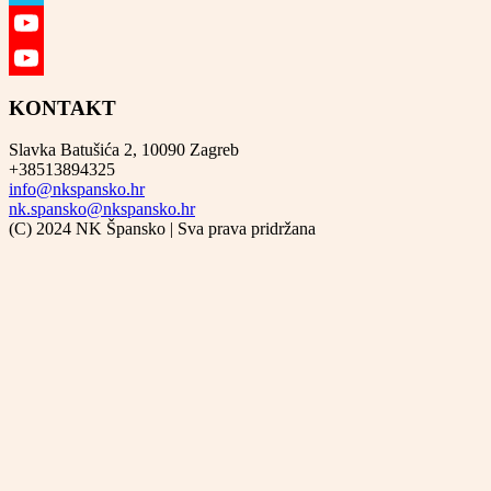
Vimeo
YouTube
YouTube
KONTAKT
Channel
Slavka Batušića 2, 10090 Zagreb
+38513894325
info@nkspansko.hr
nk.spansko@nkspansko.hr
(C) 2024 NK Špansko | Sva prava pridržana