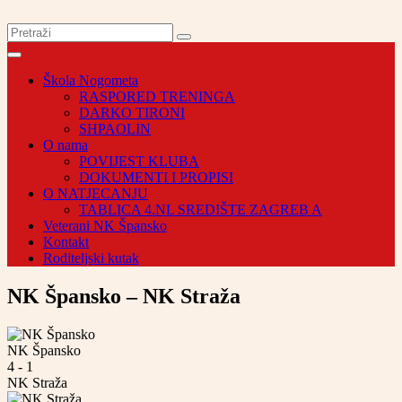
Škola Nogometa
RASPORED TRENINGA
DARKO TIRONI
SHPAOLIN
O nama
POVIJEST KLUBA
DOKUMENTI I PROPISI
O NATJECANJU
TABLICA 4.NL SREDIŠTE ZAGREB A
Veterani NK Špansko
Kontakt
Roditeljski kutak
NK Špansko – NK Straža
NK Špansko
4
-
1
NK Straža