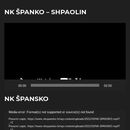
NK ŠPANKO – SHPAOLIN
Reproduktor
videozapisa
00:00
02:50
NK ŠPANSKO
Reproduktor
Media error: Format(s) not supported or source(s) not found
videozapisa
Preuzmi zapis: https://www.nkspansko.hr/wp-content/uploads/2021/03/NK-SPANSKO.mp4?
_=2
Preuzmi zapis: https://www.nkspansko.hr/wp-content/uploads/2021/03/NK-SPANSKO.mp4?
_=2