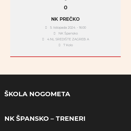
0
NK PREČKO
5. listopada 2024. - 16:00
NK Špansko
4.NL SREDIŠTE ZAGREB A
7 Kolo
ŠKOLA NOGOMETA
NK ŠPANSKO – TRENERI