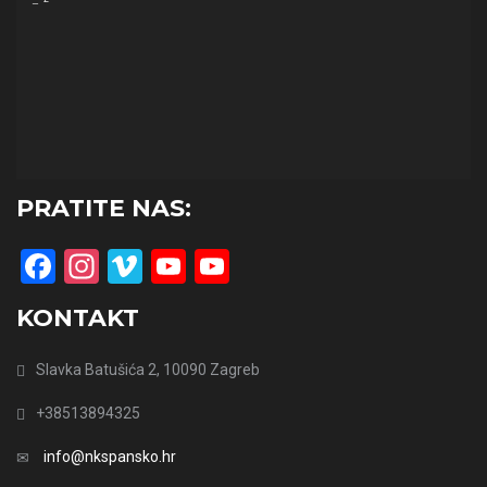
PRATITE NAS:
Facebook
Instagram
Vimeo
YouTube
YouTube
Channel
KONTAKT
Slavka Batušića 2, 10090 Zagreb
+38513894325
info@nkspansko.hr