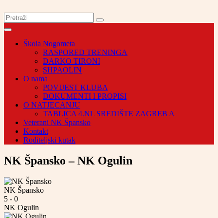
Škola Nogometa
RASPORED TRENINGA
DARKO TIRONI
SHPAOLIN
O nama
POVIJEST KLUBA
DOKUMENTI I PROPISI
O NATJECANJU
TABLICA 4.NL SREDIŠTE ZAGREB A
Veterani NK Špansko
Kontakt
Roditeljski kutak
NK Špansko – NK Ogulin
NK Špansko
5
-
0
NK Ogulin