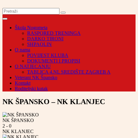
Škola Nogometa
RASPORED TRENINGA
DARKO TIRONI
SHPAOLIN
O nama
POVIJEST KLUBA
DOKUMENTI I PROPISI
O NATJECANJU
TABLICA 4.NL SREDIŠTE ZAGREB A
Veterani NK Špansko
Kontakt
Roditeljski kutak
NK ŠPANSKO – NK KLANJEC
NK ŠPANSKO
2
-
0
NK KLANJEC