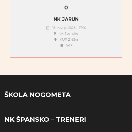
0
NK JARUN
15. travnja 2025. - 17:00
NK Špansko
KUP ZNS-a
1/4F
ŠKOLA NOGOMETA
NK ŠPANSKO – TRENERI