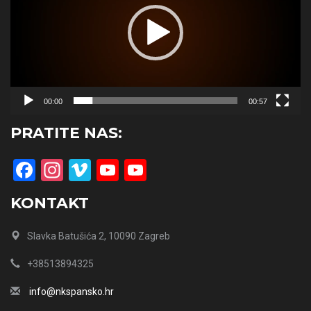
00:00
00:57
PRATITE NAS:
Facebook
Instagram
Vimeo
YouTube
YouTube
Channel
KONTAKT
Slavka Batušića 2, 10090 Zagreb
+38513894325
info@nkspansko.hr