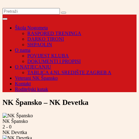
Škola Nogometa
RASPORED TRENINGA
DARKO TIRONI
SHPAOLIN
O nama
POVIJEST KLUBA
DOKUMENTI I PROPISI
O NATJECANJU
TABLICA 4.NL SREDIŠTE ZAGREB A
Veterani NK Špansko
Kontakt
Roditeljski kutak
NK Špansko – NK Devetka
NK Špansko
2
-
0
NK Devrtka