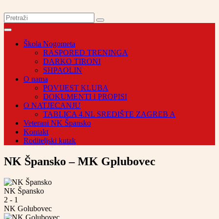
Škola Nogometa
RASPORED TRENINGA
DARKO TIRONI
SHPAOLIN
O nama
POVIJEST KLUBA
DOKUMENTI I PROPISI
O NATJECANJU
TABLICA 4.NL SREDIŠTE ZAGREB A
Veterani NK Špansko
Kontakt
Roditeljski kutak
NK Špansko – MK Gplubovec
NK Špansko
2
-
1
NK Golubovec