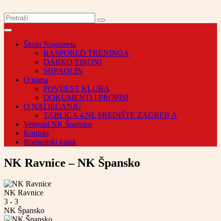
Škola Nogometa
RASPORED TRENINGA
DARKO TIRONI
SHPAOLIN
O nama
POVIJEST KLUBA
DOKUMENTI I PROPISI
O NATJECANJU
TABLICA 4.NL SREDIŠTE ZAGREB A
Veterani NK Špansko
Kontakt
Roditeljski kutak
NK Ravnice – NK Špansko
NK Ravnice
3
-
3
NK Špansko