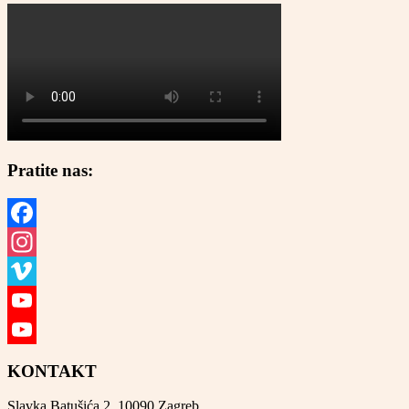
Pratite nas:
Facebook
Instagram
Vimeo
YouTube
YouTube
KONTAKT
Channel
Slavka Batušića 2, 10090 Zagreb