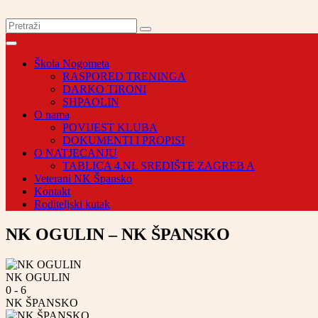
Škola Nogometa
RASPORED TRENINGA
DARKO TIRONI
SHPAOLIN
O nama
POVIJEST KLUBA
DOKUMENTI I PROPISI
O NATJECANJU
TABLICA 4.NL SREDIŠTE ZAGREB A
Veterani NK Špansko
Kontakt
Roditeljski kutak
NK OGULIN – NK ŠPANSKO
NK OGULIN
0
-
6
NK ŠPANSKO