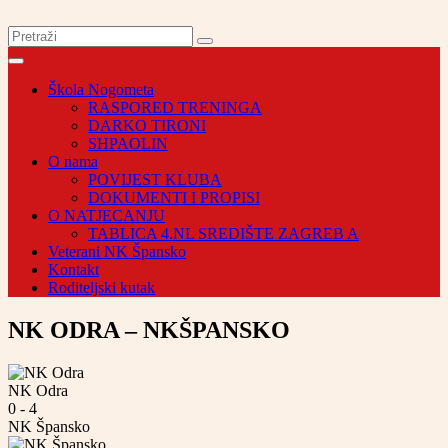
Škola Nogometa
RASPORED TRENINGA
DARKO TIRONI
SHPAOLIN
O nama
POVIJEST KLUBA
DOKUMENTI I PROPISI
O NATJECANJU
TABLICA 4.NL SREDIŠTE ZAGREB A
Veterani NK Špansko
Kontakt
Roditeljski kutak
NK ODRA – NKŠPANSKO
NK Odra
0
-
4
NK Špansko