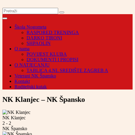
Škola Nogometa
RASPORED TRENINGA
DARKO TIRONI
SHPAOLIN
O nama
POVIJEST KLUBA
DOKUMENTI I PROPISI
O NATJECANJU
TABLICA 4.NL SREDIŠTE ZAGREB A
Veterani NK Špansko
Kontakt
Roditeljski kutak
NK Klanjec – NK Špansko
NK Klanjec
2
-
2
NK Špansko