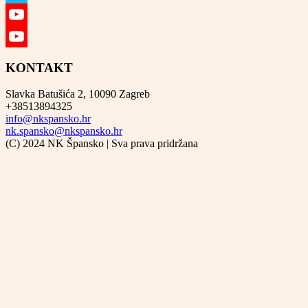
Vimeo
YouTube
YouTube
KONTAKT
Channel
Slavka Batušića 2, 10090 Zagreb
+38513894325
info@nkspansko.hr
nk.spansko@nkspansko.hr
(C) 2024 NK Špansko | Sva prava pridržana