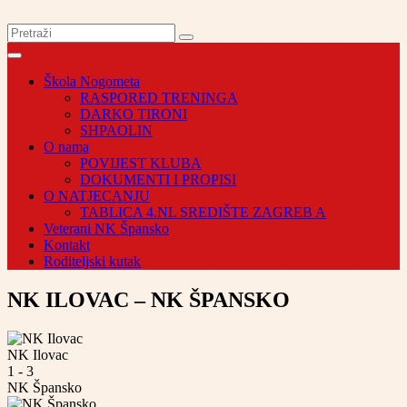
Škola Nogometa
RASPORED TRENINGA
DARKO TIRONI
SHPAOLIN
O nama
POVIJEST KLUBA
DOKUMENTI I PROPISI
O NATJECANJU
TABLICA 4.NL SREDIŠTE ZAGREB A
Veterani NK Špansko
Kontakt
Roditeljski kutak
NK ILOVAC – NK ŠPANSKO
NK Ilovac
1
-
3
NK Špansko