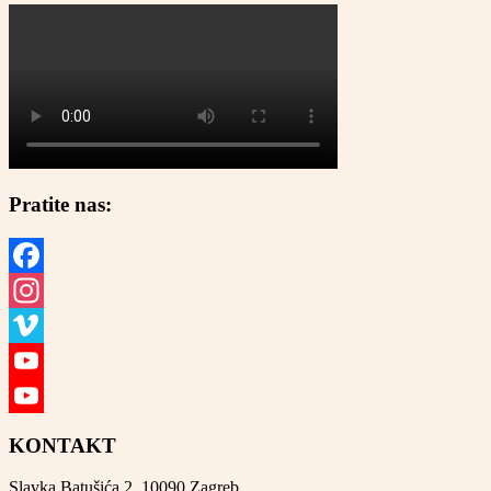
Pratite nas:
Facebook
Instagram
Vimeo
YouTube
YouTube
KONTAKT
Channel
Slavka Batušića 2, 10090 Zagreb