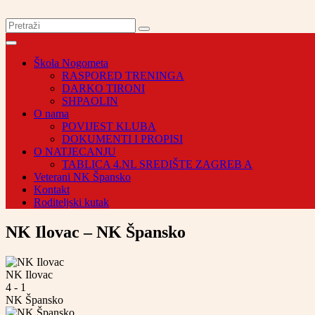
Škola Nogometa
RASPORED TRENINGA
DARKO TIRONI
SHPAOLIN
O nama
POVIJEST KLUBA
DOKUMENTI I PROPISI
O NATJECANJU
TABLICA 4.NL SREDIŠTE ZAGREB A
Veterani NK Špansko
Kontakt
Roditeljski kutak
NK Ilovac – NK Špansko
NK Ilovac
4
-
1
NK Špansko