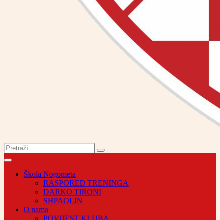
Škola Nogometa
RASPORED TRENINGA
DARKO TIRONI
SHPAOLIN
O nama
POVIJEST KLUBA