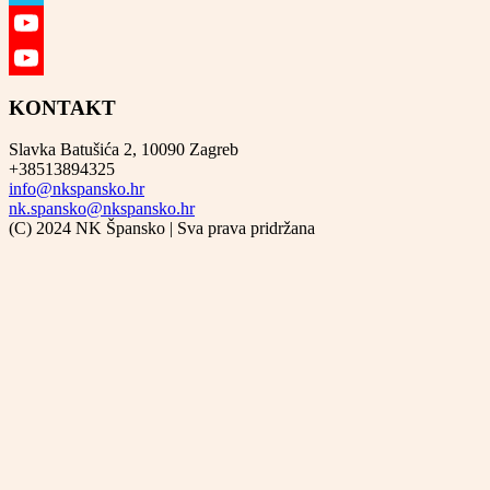
Vimeo
YouTube
YouTube
KONTAKT
Channel
Slavka Batušića 2, 10090 Zagreb
+38513894325
info@nkspansko.hr
nk.spansko@nkspansko.hr
(C) 2024 NK Špansko | Sva prava pridržana