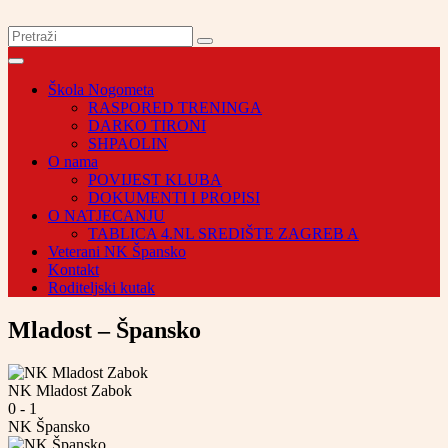
Škola Nogometa
RASPORED TRENINGA
DARKO TIRONI
SHPAOLIN
O nama
POVIJEST KLUBA
DOKUMENTI I PROPISI
O NATJECANJU
TABLICA 4.NL SREDIŠTE ZAGREB A
Veterani NK Špansko
Kontakt
Roditeljski kutak
Mladost – Špansko
NK Mladost Zabok
0
-
1
NK Špansko