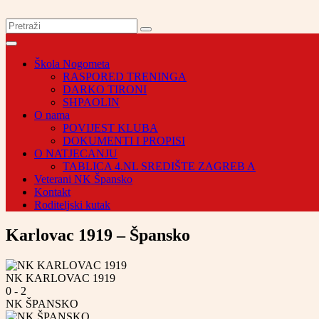
Škola Nogometa
RASPORED TRENINGA
DARKO TIRONI
SHPAOLIN
O nama
POVIJEST KLUBA
DOKUMENTI I PROPISI
O NATJECANJU
TABLICA 4.NL SREDIŠTE ZAGREB A
Veterani NK Špansko
Kontakt
Roditeljski kutak
Karlovac 1919 – Špansko
NK KARLOVAC 1919
0
-
2
NK ŠPANSKO