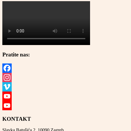
Pratite nas:
Facebook
Instagram
Vimeo
YouTube
YouTube
KONTAKT
Channel
Slavka Batušića 2, 10090 Zagreb