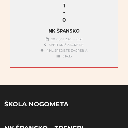
1
-
0
NK ŠPANSKO
20. rujna 2025. - 16:30
SVETI KRIŽ ZAČRETJE
4.NL SREDIŠTE ZAGREB A
5 Kolo
ŠKOLA NOGOMETA