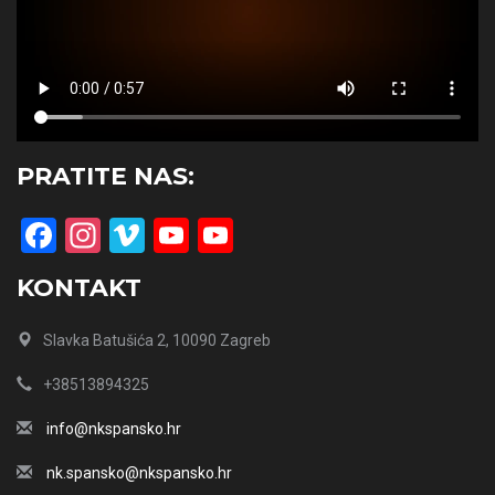
PRATITE NAS:
Facebook
Instagram
Vimeo
YouTube
YouTube
Channel
KONTAKT
Slavka Batušića 2, 10090 Zagreb
+38513894325
info@nkspansko.hr
nk.spansko@nkspansko.hr