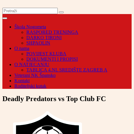
Škola Nogometa
RASPORED TRENINGA
DARKO TIRONI
SHPAOLIN
O nama
POVIJEST KLUBA
DOKUMENTI I PROPISI
O NATJECANJU
TABLICA 4.NL SREDIŠTE ZAGREB A
Veterani NK Špansko
Kontakt
Roditeljski kutak
Deadly Predators vs Top Club FC