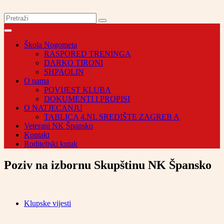
Škola Nogometa
RASPORED TRENINGA
DARKO TIRONI
SHPAOLIN
O nama
POVIJEST KLUBA
DOKUMENTI I PROPISI
O NATJECANJU
TABLICA 4.NL SREDIŠTE ZAGREB A
Veterani NK Špansko
Kontakt
Roditeljski kutak
Poziv na izbornu Skupštinu NK Špansko
Klupske vijesti