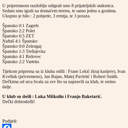
U pripremnom razdoblju odigrali smo 8 prijateljskih utakmica.
Sedam smo igrali na domaćem terenu, te samo jednu u gostima.
Ukupno je bilo : 2 pobjede, 3 remija, te 3 poraza.
Špansko 0:1 Zagreb
Špansko 2:2 Polet
Špansko 6:5 ZET
Naftaš 4:1 Špansko
Špansko 0:0 Zelengaj
Špansko 1:3 Trešnjevka
Spansko 4:1 Brdovec
Špansko 2:2 Varteks
Tijekom priprema su iz kluba otišli : Frane Lekić (kraj karijere), Ivan
Kveštak (privremeno), Jan Bajan, Matej Pavletić i Robert Smith.
Dečkima od srca hvala za sve što su napravili za klub, te sretno
dalje.
U klub su došli : Luka Miškulin i Franjo Baketarić.
Dečki dobrodošli!
Podijeli: