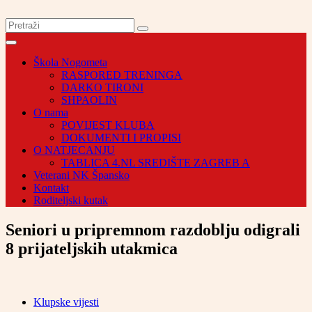
Škola Nogometa
RASPORED TRENINGA
DARKO TIRONI
SHPAOLIN
O nama
POVIJEST KLUBA
DOKUMENTI I PROPISI
O NATJECANJU
TABLICA 4.NL SREDIŠTE ZAGREB A
Veterani NK Špansko
Kontakt
Roditeljski kutak
Seniori u pripremnom razdoblju odigrali
8 prijateljskih utakmica
Klupske vijesti