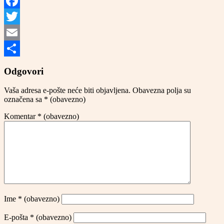
Facebook
Twitter
Email
Share
Odgovori
Vaša adresa e-pošte neće biti objavljena.
Obavezna polja su
označena sa
* (obavezno)
Komentar
* (obavezno)
Ime
* (obavezno)
E-pošta
* (obavezno)