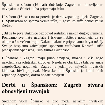
Špansko u subotu (16 sati) dočekuje Zagreb na obnovljenom
travnjaku, a čelnici kluba pripremaju feštu…
U subotu (16 sati) na rasporedu je derbi zapadnog dijela Zagreba.
U
Španskom
se sprema velika fešta, u goste im stiže nekoć veliki
Zagreb.
„Bit će to prva utakmice bez covid restrikcija nakon dugog vremena.
Pozivamo sve naše navijače i iskrene ljubitelje nogometa da se
okupe u što većem broju. Nakon utakmice pripremamo bogat roštilj.
Sve je besplatno zahvaljujući sponzoru caffe-baru Korzo“, ističe
predsjednik Španskog
Filip Vinko Bilandžić
.
I Špansko i Zagreb imaju puno navijača, možda i više nego
nekolicina prvoligaških klubova. Negda su oba kluba bila perjanice
zagrebačkog nogometa; Zagreb je jedan od najvećih hrvatskih
klubova, bivši je prvak Hrvatske, a i Špansko je kultni klub
zapadnog Zagreba, doista bogate povijesti.
Derbi u Španskom: Zagreb otvara
obnovljeni travnjak
Sredinom 90-ih Špansko je bilo među najjačim hrvatskim