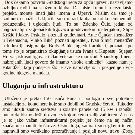
„Dok čekamo potvrdu Gradskog ureda za opću upravu, nastavljamo
ozbiljno raditi na snaženju kluba. Da biste krenuli u rezultatski
projekt, morate imati jaka imena u Upravi. Mislim da smo je
iznimno osnažili. Uključili smo u rad kluba nekoliko eminentnih
poduzetnika i uglednih ljudi. To su: Zdenko Čuić, jedan od
najpoznatijih zagrebačkih trgovaca građevinskim materijalom, Stipe
Križić i Jakov Prskalo, poznati građevinari, Ante Čanćar, menadžer
u Telemachu, Vinko Bilić, poznati ugostitelj, Ivan Šimić, menadžer
u industriji osiguranja, Boris Babić, ugledni arhitekt, poznat i po
tome što je organizirao okupljanje tisuća Ivana u Kupresu, Stjepan
Horvat, iskusni trgovac i član veteranske momčadi Španskog. Imena
nabrojanih ljudi govore da imamo visoke ambicije“, kazao nam je
Bilandžić, koji podsjeća što je sve napravljeno u posljednje dvije
godine njegova mandata.
Ulaganja u infrastrukturu
„Uloženo je preko 150 tisuća kuna u podlogu i sve potrebne
instalacije za kontejnere koje smo dobili od Gradske četvrti. Također
smo uložili znatna sredstva u solarne panele od 15 kw i izbušili
bunar da bismo došli do vode s kojom ćemo zalijevati teren. Za nas
je to jako važan infrastrukturni projekt jer ćemo na taj način
značajno smanjiti troškove. Osim toga, sanirali smo glavni teren,
napravili smo vertikalno prozračivanje i posijali novu travu. Zbog