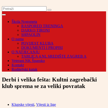
Škola Nogometa
RASPORED TRENINGA
DARKO TIRONI
SHPAOLIN
O nama
POVIJEST KLUBA
DOKUMENTI I PROPISI
O NATJECANJU
TABLICA 4.NL SREDIŠTE ZAGREB A
Veterani NK Špansko
Kontakt
Roditeljski kutak
Derbi i velika fešta: Kultni zagrebački
klub sprema se za veliki povratak
Klupske vijesti
,
Vijesti iz lige