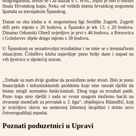
drugoligašima, borilo se i za ulazak u 1. HNL, triput je bilo u osmini
finala Hrvatskog kupa. Neka od velikih imena hrvatskog nogometa
špartala su travnjakom Španskog.
Danas su oba kluba u 4. nogometnoj ligi Središte Zagreb. Zagreb
drži peto mjesto s 26 bodova, a Špansko je tek 13. s 20 bodova.
Dinamo Odranski Obrež uvjerljivo je prvi s 46 bodova, a Brezovica
i Golubovec dijele drugo mjesto s 38 bodova.
U Španskom su nezadovoljni rezultatima i ne mire se s trenutačnom
situacijom. Čelništvo kluba najavljuje puno bolje dane i napad na
vrh ljestvice u sljedećoj sezoni.
„Trebale su nam dvije godine da posložimo neke stvari. Bilo je puno
financijskih i infrastrukturnih problema koje smo morali riješiti da
bismo mogli normalno funkcionirati. Zbog toga su rezultati patili.
Puno toga smo riješili i sada se svom snagom možemo baciti na
stvaranje momčadi za povratak u 3. ligu“, objašnjava Bilandžić, koji
je uvjerljivo slavio na nedavnoj Izbornoj skupštini i dobio novi
četverogodišnji mandat.
Poznati poduzetnici u Upravi