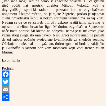
„Već sada mogu reći da ćemo se značajno pojačati. Tu će glavnu
riječ voditi naš sportski direktor Mihovil Vukelić, koji je
dugogodišnji sportski radnik i poznato ime u zagrebačkom
nogometu. Uzgred rečeno, on je dijete Zagreba, prošao je njegovu
cijelu omladinsku školu u nekim sretnijim vremenima za taj klub.
Nadam se da će se Zagreb trgnuti i uskoro vratiti tamo gdje mu je
mjesto – u elitnu hrvatsku ligu. Međutim, zagrebaši u Španskom
neće imati popust. Mi idemo na pobjedu, nama je ta utakmica jako
važna zbog svega što sam naveo. Naši igrači moraju imati na pameti
da od subote počinju svojevrsne kvalifikacije za sljedeću sezonu.
Očekujem maksimalan angažman, dobru igru i tri boda“, zaključio
je Bilandžić s jasnom porukom momčadi koju vodi trener Milan
Marinić.
Izvor: gol.hr
Podijeli:
Facebook
Twitter
Email
Share