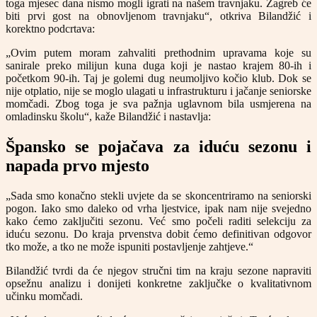
toga mjesec dana nismo mogli igrati na našem travnjaku. Zagreb će
biti prvi gost na obnovljenom travnjaku“, otkriva Bilandžić i
korektno podcrtava:
„Ovim putem moram zahvaliti prethodnim upravama koje su
sanirale preko milijun kuna duga koji je nastao krajem 80-ih i
početkom 90-ih. Taj je golemi dug neumoljivo kočio klub. Dok se
nije otplatio, nije se moglo ulagati u infrastrukturu i jačanje seniorske
momčadi. Zbog toga je sva pažnja uglavnom bila usmjerena na
omladinsku školu“, kaže Bilandžić i nastavlja:
Špansko se pojačava za iduću sezonu i
napada prvo mjesto
„Sada smo konačno stekli uvjete da se skoncentriramo na seniorski
pogon. Iako smo daleko od vrha ljestvice, ipak nam nije svejedno
kako ćemo zaključiti sezonu. Već smo počeli raditi selekciju za
iduću sezonu. Do kraja prvenstva dobit ćemo definitivan odgovor
tko može, a tko ne može ispuniti postavljenje zahtjeve.“
Bilandžić tvrdi da će njegov stručni tim na kraju sezone napraviti
opsežnu analizu i donijeti konkretne zaključke o kvalitativnom
učinku momčadi.