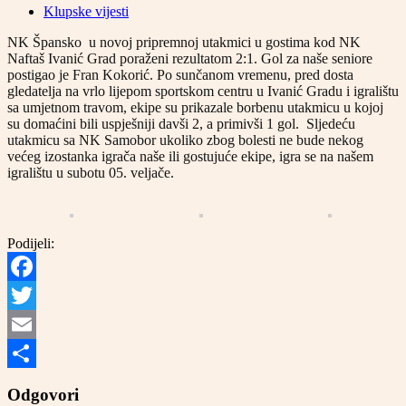
Klupske vijesti
NK Špansko u novoj pripremnoj utakmici u gostima kod NK
Naftaš Ivanić Grad poraženi rezultatom 2:1. Gol za naše seniore
postigao je Fran Kokorić. Po sunčanom vremenu, pred dosta
gledatelja na vrlo lijepom sportskom centru u Ivanić Gradu i igralištu
sa umjetnom travom, ekipe su prikazale borbenu utakmicu u kojoj
su domaćini bili uspješniji davši 2, a primivši 1 gol. Sljedeću
utakmicu sa NK Samobor ukoliko zbog bolesti ne bude nekog
većeg izostanka igrača naše ili gostujuće ekipe, igra se na našem
igralištu u subotu 05. veljače.
Podijeli:
Facebook
Twitter
Email
Share
Odgovori