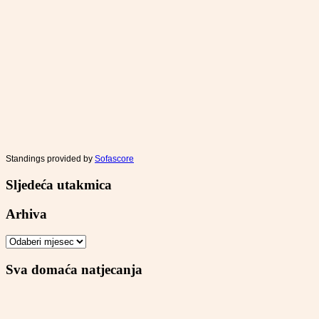
Standings provided by
Sofascore
Sljedeća utakmica
Arhiva
Arhiva
Sva domaća natjecanja