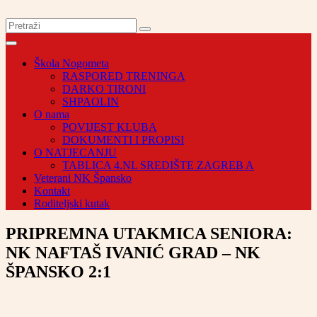
Škola Nogometa
RASPORED TRENINGA
DARKO TIRONI
SHPAOLIN
O nama
POVIJEST KLUBA
DOKUMENTI I PROPISI
O NATJECANJU
TABLICA 4.NL SREDIŠTE ZAGREB A
Veterani NK Špansko
Kontakt
Roditeljski kutak
PRIPREMNA UTAKMICA SENIORA:
NK NAFTAŠ IVANIĆ GRAD – NK
ŠPANSKO 2:1