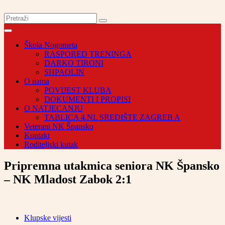
Škola Nogometa
RASPORED TRENINGA
DARKO TIRONI
SHPAOLIN
O nama
POVIJEST KLUBA
DOKUMENTI I PROPISI
O NATJECANJU
TABLICA 4.NL SREDIŠTE ZAGREB A
Veterani NK Špansko
Kontakt
Roditeljski kutak
Pripremna utakmica seniora NK Špansko
– NK Mladost Zabok 2:1
Klupske vijesti