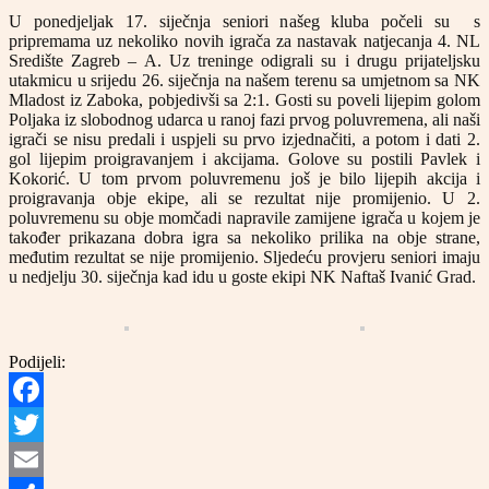
U ponedjeljak 17. siječnja seniori našeg kluba počeli su s
pripremama uz nekoliko novih igrača za nastavak natjecanja 4. NL
Središte Zagreb – A. Uz treninge odigrali su i drugu prijateljsku
utakmicu u srijedu 26. siječnja na našem terenu sa umjetnom sa NK
Mladost iz Zaboka, pobjedivši sa 2:1. Gosti su poveli lijepim golom
Poljaka iz slobodnog udarca u ranoj fazi prvog poluvremena, ali naši
igrači se nisu predali i uspjeli su prvo izjednačiti, a potom i dati 2.
gol lijepim proigravanjem i akcijama. Golove su postili Pavlek i
Kokorić. U tom prvom poluvremenu još je bilo lijepih akcija i
proigravanja obje ekipe, ali se rezultat nije promijenio. U 2.
poluvremenu su obje momčadi napravile zamijene igrača u kojem je
također prikazana dobra igra sa nekoliko prilika na obje strane,
međutim rezultat se nije promijenio. Sljedeću provjeru seniori imaju
u nedjelju 30. siječnja kad idu u goste ekipi NK Naftaš Ivanić Grad.
Podijeli:
Facebook
Twitter