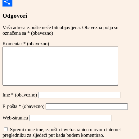
Email
Share
Odgovori
Vaša adresa e-pošte neće biti objavljena.
Obavezna polja su
označena sa
* (obavezno)
Komentar
* (obavezno)
Ime
* (obavezno)
E-pošta
* (obavezno)
Web-stranica
Spremi moje ime, e-poštu i web-stranicu u ovom internet
pregledniku za sljedeći put kada budem komentirao.