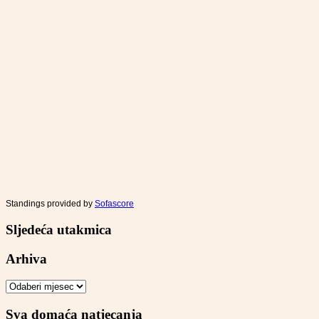
Standings provided by
Sofascore
Sljedeća utakmica
Arhiva
Arhiva
Sva domaća natjecanja