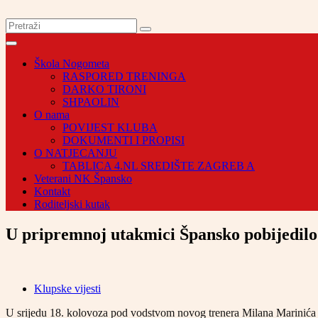
Škola Nogometa
RASPORED TRENINGA
DARKO TIRONI
SHPAOLIN
O nama
POVIJEST KLUBA
DOKUMENTI I PROPISI
O NATJECANJU
TABLICA 4.NL SREDIŠTE ZAGREB A
Veterani NK Špansko
Kontakt
Roditeljski kutak
U pripremnoj utakmici Špansko pobijedilo
Klupske vijesti
U srijedu 18. kolovoza pod vodstvom novog trenera Milana Marinića i