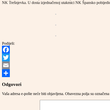
NK Trešnjevka. U dosta izjednačenoj utakmici NK Špansko pobijedio j
Podijeli:
Facebook
Twitter
Email
Share
Odgovori
Vaša adresa e-pošte neće biti objavljena.
Obavezna polja su označena