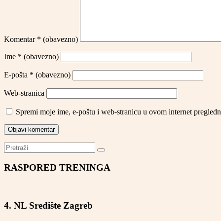
Komentar
* (obavezno)
Ime
* (obavezno)
E-pošta
* (obavezno)
Web-stranica
Spremi moje ime, e-poštu i web-stranicu u ovom internet pregledn
RASPORED TRENINGA
4. NL Središte Zagreb