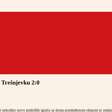
 Trešnjevku 2:0
 nekoliko novo pridošlih igrača sa dosta pomlađenom ekipom iz omladi