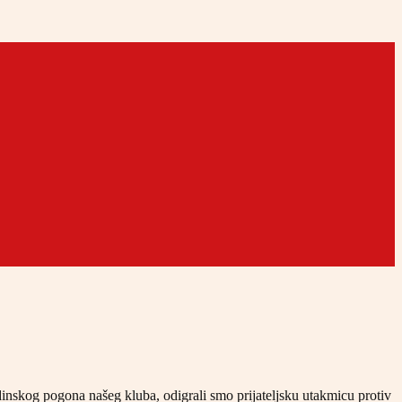
nskog pogona našeg kluba, odigrali smo prijateljsku utakmicu protiv