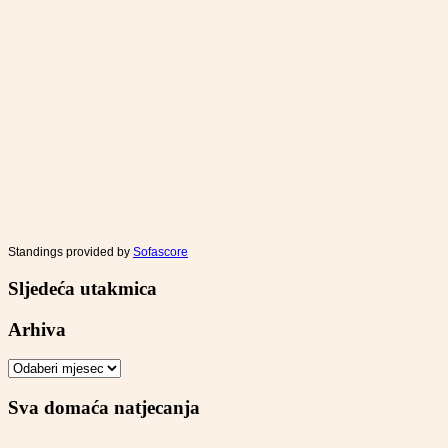
Standings provided by
Sofascore
Sljedeća utakmica
Arhiva
Arhiva
Sva domaća natjecanja