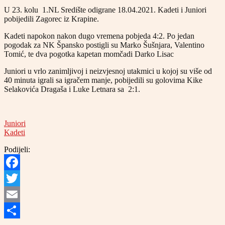
U 23. kolu 1.NL Središte odigrane 18.04.2021. Kadeti i Juniori
pobijedili Zagorec iz Krapine.
Kadeti napokon nakon dugo vremena pobjeda 4:2. Po jedan
pogodak za NK Špansko postigli su Marko Šušnjara, Valentino
Tomić, te dva pogotka kapetan momčadi Darko Lisac
Juniori u vrlo zanimljivoj i neizvjesnoj utakmici u kojoj su više od
40 minuta igrali sa igračem manje, pobijedili su golovima Kike
Selakovića Dragaša i Luke Letnara sa 2:1.
Juniori
Kadeti
Podijeli:
Facebook
Twitter
Email