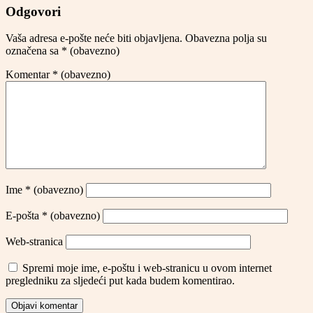
Share
Odgovori
Vaša adresa e-pošte neće biti objavljena.
Obavezna polja su
označena sa
* (obavezno)
Komentar
* (obavezno)
Ime
* (obavezno)
E-pošta
* (obavezno)
Web-stranica
Spremi moje ime, e-poštu i web-stranicu u ovom internet
pregledniku za sljedeći put kada budem komentirao.