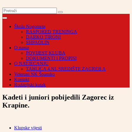
Škola Nogometa
RASPORED TRENINGA
DARKO TIRONI
SHPAOLIN
O nama
POVIJEST KLUBA
DOKUMENTI I PROPISI
O NATJECANJU
TABLICA 4.NL SREDIŠTE ZAGREB A
Veterani NK Špansko
Kontakt
Roditeljski kutak
Kadeti i juniori pobijedili Zagorec iz
Krapine.
Klupske vijesti