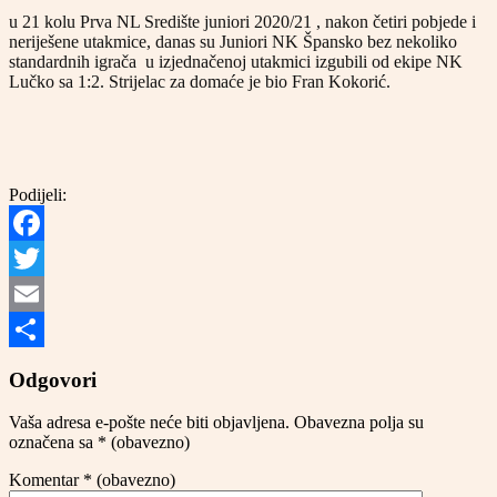
u 21 kolu Prva NL Središte juniori 2020/21 , nakon četiri pobjede i
neriješene utakmice, danas su Juniori NK Špansko bez nekoliko
standardnih igrača u izjednačenoj utakmici izgubili od ekipe NK
Lučko sa 1:2. Strijelac za domaće je bio Fran Kokorić.
Podijeli:
Facebook
Twitter
Email
Share
Odgovori
Vaša adresa e-pošte neće biti objavljena.
Obavezna polja su
označena sa
* (obavezno)
Komentar
* (obavezno)