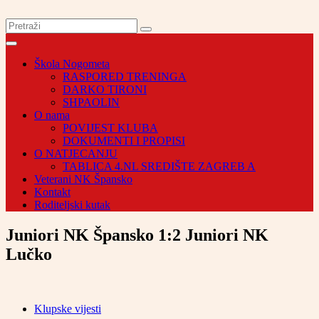
Škola Nogometa
RASPORED TRENINGA
DARKO TIRONI
SHPAOLIN
O nama
POVIJEST KLUBA
DOKUMENTI I PROPISI
O NATJECANJU
TABLICA 4.NL SREDIŠTE ZAGREB A
Veterani NK Špansko
Kontakt
Roditeljski kutak
Juniori NK Špansko 1:2 Juniori NK
Lučko
Klupske vijesti